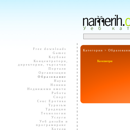
Free downloads
Категории >
Образован
Gamez
Клубове
Концентратори,
Компютри
директории, търсачки
Портали
Организации
Образование
Наука
Новини
Недвижими имоти
Работа
Спорт
Секс Еротика
Туризъм
Традиции
Технологии
Услуги
Уеб дизайн и
програмиране
Хотели