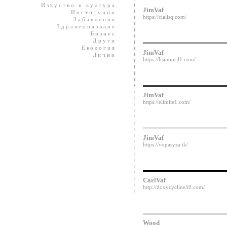
Изкуство и култура
JimVaf
Институции
https://cialisq.com/
Забавления
Здравеопазване
Бизнес
Други
Екология
JimVaf
Лични
https://lisinopril1.com/
JimVaf
https://elimite1.com/
JimVaf
https://vopasyza.tk/
CarlVaf
http://doxycycline50.com/
Wood