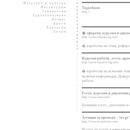
Изкуство и култура
Институции
Toporknon
Забавления
http://
Здравеопазване
Бизнес
Други
Екология
Лични
� еферати, курсови и дипл
http://www.referati-bg.info
� азработка на теми, рефера
Курсови работи , есета ,про
http://www.kursovi-bg.info
� азработка на всякакви теми
налична информация. Довере
работи.
Есета ,курсови и дипломни 
http://www.eseta.info
Всякакви есета , дипломни и
Агенция за преводи – Sevgi 
http://www.sevgitrans.com/
Искате ли точни и качествен