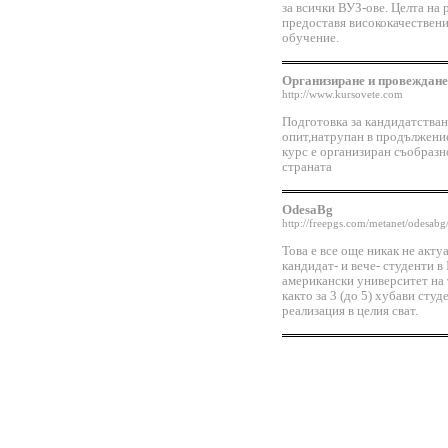
за всички ВУЗ-ове. Целта на 
предоставя висококачествени
обучение.
Организиране и провеждане
http://www.kursovete.com
Подготовка за кандидатстван
опит,натрупан в продължение
курс е организиран съобразн
страната
OdesaBg
http://freepgs.com/metanet/odesabg
Това е все още никак не акту
кандидат- и вече- студенти в 
американски университет на
както за 3 (до 5) хубави сту
реализация в целия сват.