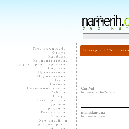
Free downloads
Категории >
Образован
Gamez
Клубове
Концентратори,
директории, търсачки
Портали
Организации
Образование
Наука
Новини
Недвижими имоти
CarlVaf
Работа
http://tetracycline24.com/
Спорт
Секс Еротика
Туризъм
Традиции
Технологии
mahaskurkina
Услуги
http://regionsv.ru/
Уеб дизайн и
програмиране
Хотели