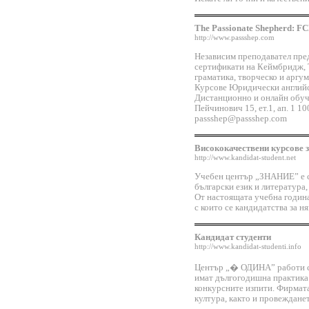
The Passionate Shepherd: 
http://www.passshep.com
Независим преподавател пред
сертификати на Кеймбридж, 
граматика, творческо и аргу
Курсове Юридически английски 
Дистанционно и онлайн обуче
Пейчинович 15, ет.1, ап. 1 10
passshep@passshep.com
Висококачествени курсове з
http://www.kandidat-student.net
Учебен център „ЗНАНИЕ” е с
български език и литература,
От настоящата учебна година
с които се кандидатства за н
Кандидат студенти
http://www.kandidat-studenti.info
Център „� ОДИНА” работи са
имат дългогодишна практика 
конкурсните изпити. Фирмата
култура, както и провеждане