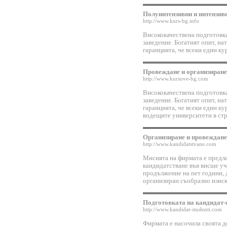
Полуинтензивни и интензив
http://www.kurs-bg.info
Висококачествена подготовка
заведение. Богатият опит, на
гаранцията, че всеки един к
Провеждане и организиране
http://www.kursove-bg.com
Висококачествена подготовка
заведение. Богатият опит, на
гаранцията, че всеки един ку
водещите университети в стр
Организиране и провеждане
http://www.kandidatstvane.com
Мисията на фирмата е предла
кандидатстване във висше уч
продължение на пет години, д
организиран съобразно изиск
Подготовката на кандидат-
http://www.kandidat-studenti.com
Фирмата е насочила своята д