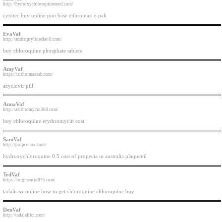
http://hydroxychloroquinemed.com/
cytotec buy online purchase zithromax z-pak
EvaVaf
http://amitriptylineelavil.com/
buy chloroquine phosphate tablets
AmyVaf
https://zithromaxtab.com/
acyclovir pill
AnnaVaf
http://azithromycin360.com/
buy chloroquine erythromycin cost
SamVaf
http://propeciarx.com/
hydroxychloroquine 0.5 cost of propecia in australia plaquenil
TedVaf
https://augmentin875.com/
tadalis sx online how to get chloroquine chloroquine buy
DenVaf
http://tadalafilci.com/