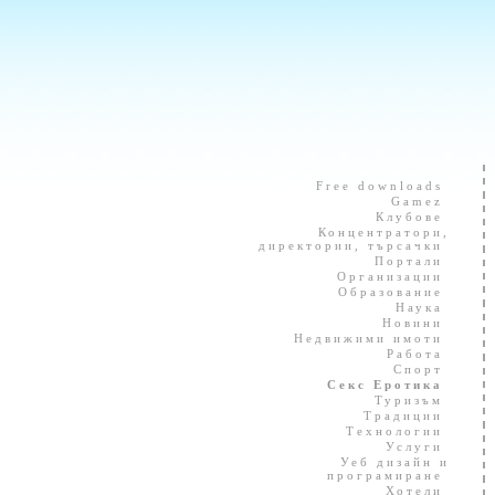
Free downloads
Gamez
Клубове
Концентратори,
директории, търсачки
Портали
Организации
Образование
Наука
Новини
Недвижими имоти
Работа
Спорт
Секс Еротика
Туризъм
Традиции
Технологии
Услуги
Уеб дизайн и
програмиране
Хотели