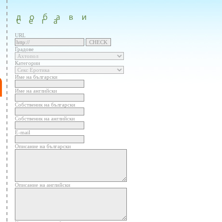
URL
Градове
Категории
Име на български
Име на английски
Собственик на български
Собственик на английски
E-mail
Описание на български
Описание на английски