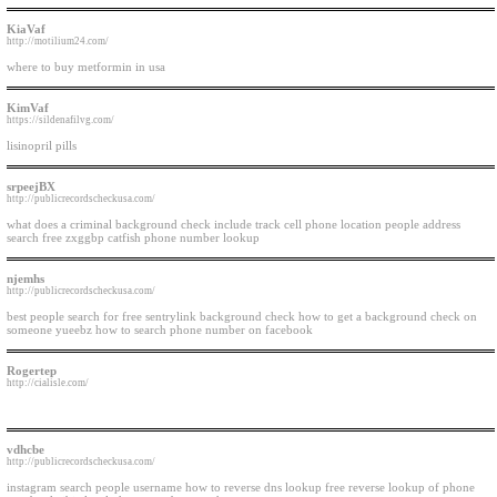
KiaVaf
http://motilium24.com/
where to buy metformin in usa
KimVaf
https://sildenafilvg.com/
lisinopril pills
srpeejBX
http://publicrecordscheckusa.com/
what does a criminal background check include track cell phone location people address
search free zxggbp catfish phone number lookup
njemhs
http://publicrecordscheckusa.com/
best people search for free sentrylink background check how to get a background check on
someone yueebz how to search phone number on facebook
Rogertep
http://cialisle.com/
vdhcbe
http://publicrecordscheckusa.com/
instagram search people username how to reverse dns lookup free reverse lookup of phone