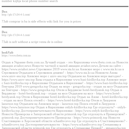
number kzjbja local phone number search
Dox
http://ph-17c34-4-1.com/
73ab comprar is ba is side effects wiki link for you is prices
Dox
http://ph-17c34-4-1.com/
73ab is soft without a script venta de is online
lookVab
https://www.tbetu.com.ua
Отдых в Украине tbetu.com.ua Лучший отдых - это Кирилловка www.tbetu.com.ua Новости
авиации aviahot.news Новости частной и малой авиации aviahot.news Детали на сайте -
https://www.aviahot.news Стрелковое 2019 www.sta.kr.ua Азовское море с www.sta.kr.ua в
Стрелковом Отдыхаем в Стрелковом дешево! - https://www.sta.kr.ua Нововсти Азова
www.azov-sea.top Азовское море с azov-sea.top Отдыхаем на Азовском море выгодно! -
https://www.azov-sea.top Базы отдыха в Кирилловке www.bazi-kirillovka.top Азовское море
с bazi-kirillovka.top в Кирилловке Отдыхаем в Кирилловке! - https://www.bazi-kirillovka.top
Генгорка 2019 www.gengorka.top Отдых на море - gengorka.top - отдых на косе Отдыхаем
на Генгорке - https://www.gengorka.top Отели в Бердянске hotel-berdyansk.top Отдых в
Бердянске - hotel-berdyansk.top - отдых на косе Отдыхаем на косе - https://www.hotel-
berdyansk.top Отели в Кирилловке hotel-kirillovka.top Отдых на Азове - hotel-kirillovka.top
- отдых на косе Поиск отелей с - https://www.hotel-kirillovka.top Отели в Лазурном
lazurnoe.top Отдыхаем на Азовском море - lazurnoe.top Поиск отелей в Лазурном -
https://www.lazurnoe.top Отдых в Кирилловке otdyh-kirillovka.top Где отдохнуть? - otdyh-
kirillovka.top Достопримичательности Кирилловки - https://www.otdyh-kirillovka.top
Новости Приморска и Запорожской области primorsk.top Где отдохнуть в Приморском? -
primorsk.top Достопримичательности Приморска - https://www.primorsk.top Новости
Счастливцево и Херсонской области schastlivcevo.top Где отдохнуть в Счастливцевоево? -
schastlivcevo.top Достопримичательности - https://www.schastlivcevo.top Степановка в
Запорожской области primorsk.top Где отдохнуть в Степановке Первой? - stepanovka.top