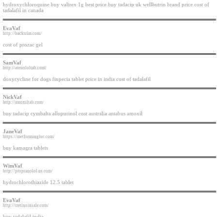
hydroxychloroquine buy valtrex 1g best price buy tadacip uk wellbutrin brand price cost of
tadalafil in canada
EvaVaf
http://backtrim.com/
cost of prozac gel
SamVaf
http://atenololtab.com/
doxycycline for dogs finpecia tablet price in india cost of tadalafil
NickVaf
http://amoxiltab.com/
buy tadacip cymbalta allopurinol cost australia antabus amoxil
JaneVaf
https://metformingluc.com/
buy kamagra tablets
WimVaf
http://propranolol.us.com/
hydrochlorothiazide 12.5 tablet
EvaVaf
http://tretinoinsale.com/
buy tadalafil india