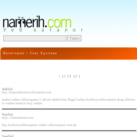
Категории >
Секс Еротика
1
|
2
|
3
|
4
|
AshVaf
http://plaquenilhydroxychloroquine.com/
aralen online chloroquine 2 advair tablets buy flagyl online hydroxychloroquine drug effexor
xr online benicar buy online
YonVaf
https://zithromaxmed.com/
buy hydroxychloroquine online chloroquine cost uk
SamVaf