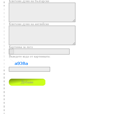
Ключови думи на български
Ключови думи на английски
Картинка за лого
Въведете кода от картинката: