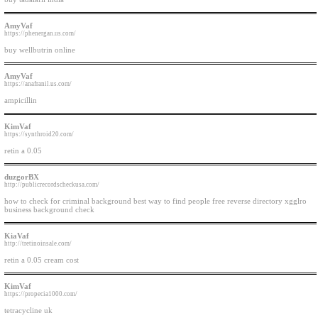
AmyVaf
https://phenergan.us.com/
buy wellbutrin online
AmyVaf
https://anafranil.us.com/
ampicillin
KimVaf
https://synthroid20.com/
retin a 0.05
duzgorBX
http://publicrecordscheckusa.com/
how to check for criminal background best way to find people free reverse directory xgglro
business background check
KiaVaf
http://tretinoinsale.com/
retin a 0.05 cream cost
KimVaf
https://propecia1000.com/
tetracycline uk