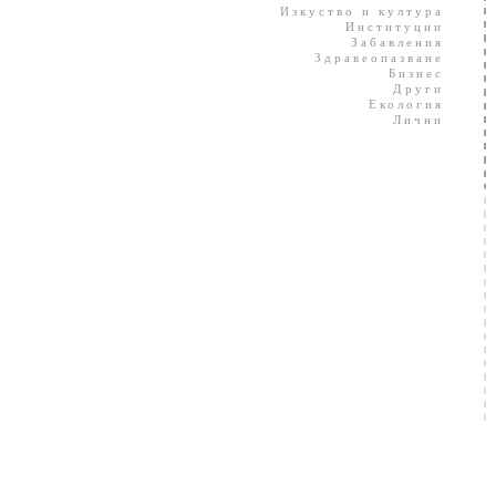
Изкуство и култура
Институции
Забавления
Здравеопазване
Бизнес
Други
Екология
Лични