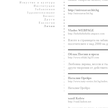
Изкуство и култура
Институции
Забавления
http://mirozavar.hit.bg
Здравеопазване
http://mirozavar.hit.bg
Бизнес
Други
Екология
Лични
Vlados WEBPAGE
http://hehehehehehe.atspace.com
Влезте в страницата на забав
посетителите е над 2000 на ден
Облак Поезия и проза
http://www.oblak.bg10.com
Любовна лирика, весели и тъж
други творения от действите
Наталия Орейро
http://www.naty-oreiro.hit.bg/index
Наталия Орейро
wasil Kolew
http://vasil.ludost.net