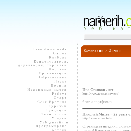
Free downloads
Категории >
Лични
Gamez
Клубове
Концентратори,
директории, търсачки
Портали
Организации
Образование
Наука
Новини
Недвижими имоти
Иво Станков . нет
Работа
http://www.ivostankov.net/
Спорт
блог и портфолио
Секс Еротика
Туризъм
Традиции
Технологии
Николай Митев – 22 years of
Услуги
http://www.mitev.info
Уеб дизайн и
програмиране
Страницата на един прилично
Хотели
нямам! Накратко казано, това