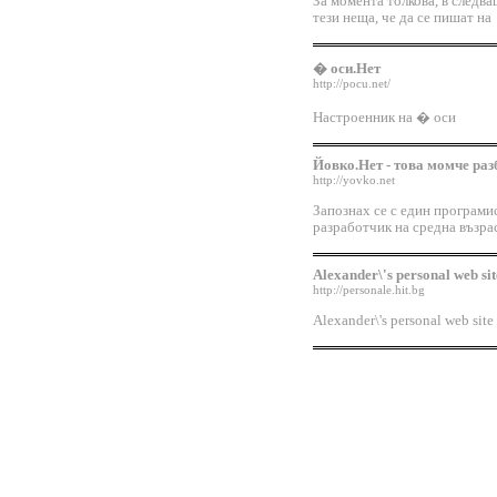
За момента толкова, в следв
тези неща, че да се пишат на
� оси.Нет
http://pocu.net/
Настроенник на � оси
Йовко.Нет - това момче раз
http://yovko.net
Запознах се с един програмис
разработчик на средна възрас
Alexander\'s personal web site
http://personale.hit.bg
Alexander\'s personal web site .