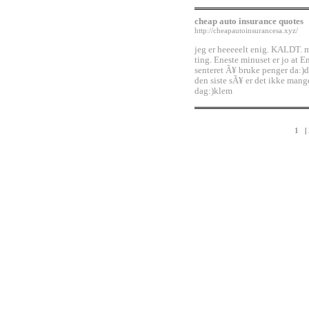
cheap auto insurance quotes
http://cheapautoinsurancesa.xyz/
jeg er heeeeelt enig. KALDT. m
ting. Eneste minuset er jo at 
senteret Ã¥ bruke penger da:)de
den siste sÃ¥ er det ikke mang
dag:)klem
1
|