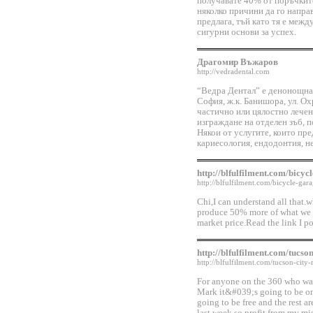
получавате 40% от поръчките
няколко причини да го направ
предлага, тъй като тя е меж
сигурни основи за успех.
Драгомир Въжаров
http://vedradental.com
“Ведра Дентал” е денонощна
София, ж.к. Банишора, ул. О
частично или цялостно лечен
изграждане на отделен зъб, п
Някои от услугите, които пре
кариесология, ендодонтия, н
http://blfulfilment.com/bicy
http://blfulfilment.com/bicycle-ga
Chi,I can understand all that.
produce 50% more of what we h
market price.Read the link I po
http://blfulfilment.com/tucs
http://blfulfilment.com/tucson-cit
For anyone on the 360 who wan
Mark it&#039;s going to be on 
going to be free and the rest ar