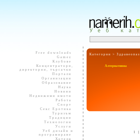
Free downloads
Категории >
Здравеопаз
Gamez
Клубове
Концентратори,
Алтернативна
директории, търсачки
Портали
Организации
Образование
Наука
Новини
Недвижими имоти
Работа
Спорт
Секс Еротика
Туризъм
Традиции
Технологии
Услуги
Уеб дизайн и
1
|
програмиране
Хотели