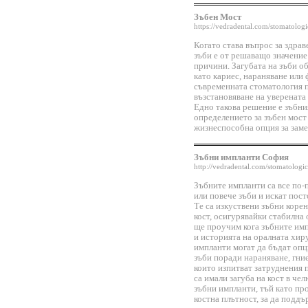
Зъбен Мост
https://vedradental.com/stomatolog
Когато става въпрос за здра
зъби е от решаващо значение
причини. Загубата на зъби о
като кариес, нараняване или 
съвременната стоматология п
възстановяване на уверената
Едно такова решение е зъбни
определението за зъбен мост
жизнеспособна опция за заме
Зъбни импланти София
http://vedradental.com/stomatologic
Зъбните импланти са все по-п
или повече зъби и искат пос
Те са изкуствени зъбни коре
кост, осигурявайки стабилна 
ще проучим кога зъбните имп
и историята на оралната хир
импланти могат да бъдат опци
зъби поради нараняване, гни
които изпитват затруднения 
са имали загуба на кост в чел
зъбни импланти, тъй като пр
костна плътност, за да поддъ