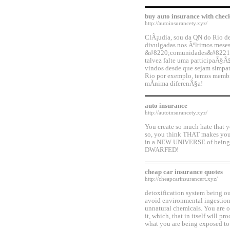
buy auto insurance with chec
http://autoinsurancety.xyz/
ClÃ¡udia, sou da QN do Rio de
divulgadas nos Ãºltimos mese
&#8220;comunidades&#8221; s
talvez falte uma participaÃ§Ã
vindos desde que sejam simpati
Rio por exemplo, temos membro
mÃ­nima diferenÃ§a!
auto insurance
http://autoinsurancety.xyz/
You create so much hate that yo
so, you think THAT makes yo
in a NEW UNIVERSE of beings 
DWARFED!
cheap car insurance quotes
http://cheapcarinsurancert.xyz/
detoxification system being our
avoid environmental ingestions
unnatural chemicals. You are o
it, which, that in itself will 
what you are being exposed to 