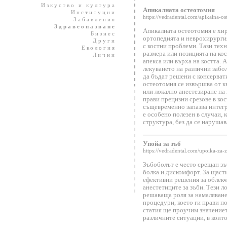
Изкуство и култура
Апикалната остеотомия
Институции
https://vedradental.com/apikalna-os
Забавления
Здравеопазване
Апикалната остеотомия е хир
Бизнес
ортопедията и неврохирургия
Други
с костни проблеми. Тази техн
Екология
размера или позицията на кос
Лични
апекса или върха на костта.
лекуването на различни забо
да бъдат решени с консерва
остеотомия се извършва от 
или локално анестезиране на
прави прецизни срезове в кос
същевременно запазва интегри
е особено полезен в случаи, 
структура, без да се наруша
Упойа за зъб
https://vedradental.com/upoika-za-z
Зъбоболът е често срещан зъ
болка и дискомфорт. За щаст
ефективни решения за облекч
анестетиците за зъби. Тези 
решаваща роля за намаляване
процедури, което ги прави по
статия ще проучим значениет
различните ситуации, в които