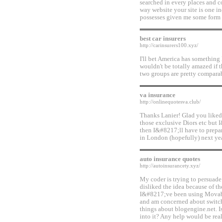
searched in every places and co
way website your site is one in
possesses given me some form o
best car insurers
http://carinsurers100.xyz/
I'll bet America has something
wouldn't be totally amazed if t
two groups are pretty compara
va insurance
http://onlinequotesva.club/
Thanks Lanier! Glad you liked it
those exclusive Diors etc but I
then I&#8217;ll have to prepar
in London (hopefully) next ye
auto insurance quotes
http://autoinsurancety.xyz/
My coder is trying to persuade
disliked the idea because of t
I&#8217;ve been using Movable
and am concerned about switchi
things about blogengine.net. Is
into it? Any help would be rea