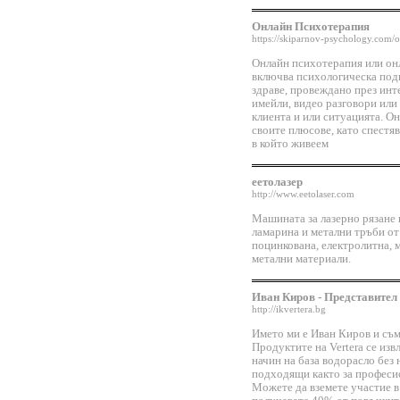
Онлайн Психотерапия
https://skiparnov-psychology.com/o
Онлайн психотерапия или онл
включва психологическа подк
здраве, провеждано през инте
имейли, видео разговори или
клиента и или ситуацията. О
своите плюсове, като спестяв
в който живеем
еетолазер
http://www.eetolaser.com
Машината за лазерно рязане н
ламарина и метални тръби от
поцинкована, електролитна, м
метални материали.
Иван Киров - Представител 
http://ikvertera.bg
Името ми е Иван Киров и съм 
Продуктите на Vertera се изв
начин на база водорасло без 
подходящи както за професио
Можете да вземете участие в 