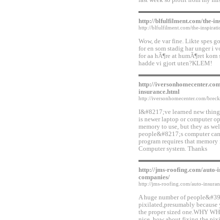
last week so profit from my mis
http://blfulfilment.com/the-i
http://blfulfilment.com/the-inspira
Wow, de var fine. Likte spes g
for en som stadig har unger i v
for aa hÃ¶re at humÃ¶ret kom 
hadde vi gjort uten?KLEM!
http://iversonhomecenter.co
insurance.html
http://iversonhomecenter.com/brec
I&#8217;ve learned new things 
is newer laptop or computer op
memory to use, but they as wel
people&#8217;s computer can
program requires that memory i
Computer system. Thanks
http://jms-roofing.com/auto-
companies/
http://jms-roofing.com/auto-insura
A huge number of people&#39
pixilated,presumably becaus
the proper sized one.WHY WH
nice, how about fixing the pi