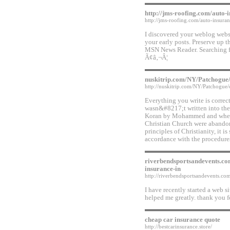
http://jms-roofing.com/auto-
http://jms-roofing.com/auto-insuran
I discovered your weblog webs
your early posts. Preserve up th
MSN News Reader. Searching fo
Ã¢â‚¬Â¦
nuskitrip.com/NY/Patchogue/
http://nuskitrip.com/NY/Patchogue/
Everything you write is correct 
wasn&#8217;t written into the B
Koran by Mohammed and wherea
Christian Church were abandon
principles of Christianity, it i
accordance with the procedur
riverbendsportsandevents.c
insurance-in
http://riverbendsportsandevents.
I have recently started a web si
helped me greatly. thank you f
cheap car insurance quote
http://bestcarinsurance.store/