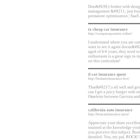
Don&#039;t bother with desi
management &#8211; just buy a
premature optimization | SaaS
tx cheap car insurance
http://comparequotestx.online/
I understand where you are co
want to see it again doesn&#8
aged of 4-6 years, they need to
enthusiasm is a great sign in 
on this curriculum!
il car insurance quote
http://bestautoinsurance.live/
That&#8217;s all well and go
can I get a juicy burger with 
Omelette between Gaviota an
california auto insurance
http://bestcarinsurance.store/
Appreciate your share excellen
stunned at the knowledge you&
you perceive this subject. Boo
detailed. You, my pal, ROCK! 