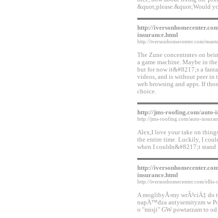
&quot;please.&quot;Would yo
http://iversonhomecenter.co
insurance.html
http://iversonhomecenter.com/mant
The Zune concentrates on bein
a game machine. Maybe in the f
but for now it&#8217;s a fanta
videos, and is without peer in 
web browsing and apps. If thos
choice.
http://jms-roofing.com/auto-
http://jms-roofing.com/auto-insuran
Alex,I love your take on thin
the entire time. Luckily, I cou
when I couldn&#8217;t stand t
http://iversonhomecenter.co
insurance.html
http://iversonhomecenter.com/elli
A moglibyÅ›my wrÃ³ciÄ‡ do t
napÄ™dza antysemityzm w Polsc
o "misji" GW powtarzam to od 