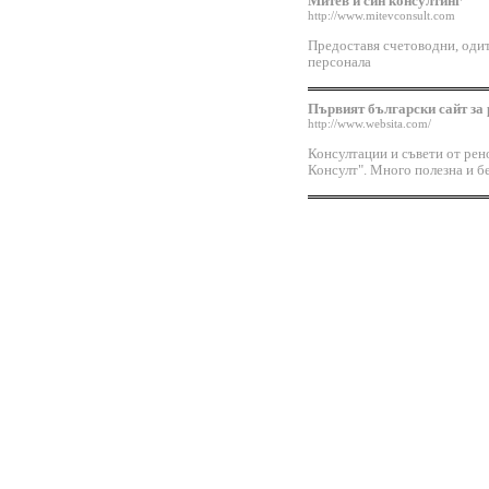
Митев и син консултинг
http://www.mitevconsult.com
Предоставя счетоводни, одит
персонала
Първият български сайт за 
http://www.websita.com/
Консултации и съвети от ре
Консулт". Много полезна и б