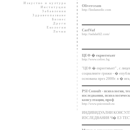
Изкуство и култура
Oliverceam
Институции
http://lindamedic.com
Забавления
Здравеопазване
Бизнес
Други
Екология
CarlVaf
Лични
http://tadalafil2.com/
ЦЕФ � екрютмънт
http://www.cefrec.bg
"ЦЕФ � екрютмънт" , с лице
социалните грижи - � епубли
основана през 2000г. в � ига
PSI Consult - психология, те
изследвания, психологическ
консултации, проф
http://www.psiconsult.eu
ИНДИВИДУАЛНИ КОНСУЛТ
ИЗСЛЕДВАНИЯ Ч� ЕЗ ТЕ