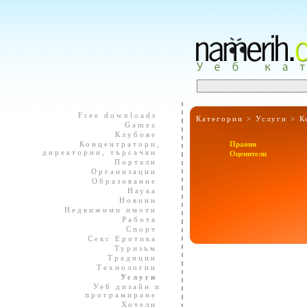
Free downloads
Категории >
Услуги
>
К
Gamez
Клубове
Концентратори,
Правни
директории, търсачки
Оценители
Портали
Организации
Образование
Наука
Новини
Недвижими имоти
Работа
Спорт
Секс Еротика
Туризъм
Традиции
Технологии
Услуги
Уеб дизайн и
програмиране
Хотели